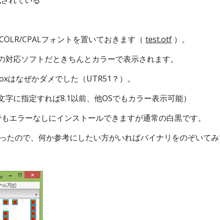
成されている
OLR/CPALフォントを置いておきます（ 
test.otf
 ）。
.1以降の対応ソフトだときちんとカラーで表示されます。
efoxはなぜかダメでした（UTR51？）。
rの絵文字に指定すれば8.1以前、他OSでもカラー表示可能）
S Xでもエラーなしにインストールできますが通常の白黒です。
ったので、何か参考にしたい方がいればバイナリをのぞいてみ