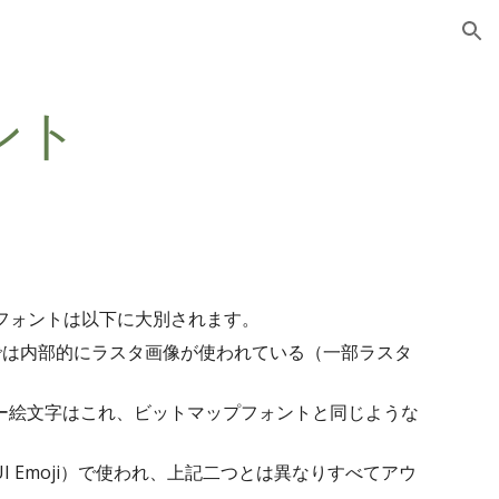
ion
ント
ラー絵文字フォントは以下に大別されます。
形式、現時点では内部的にラスタ画像が使われている（一部ラスタ
示されるカラー絵文字はこれ、ビットマップフォントと同じような
e UI Emoji）で使われ、上記二つとは異なりすべてアウ