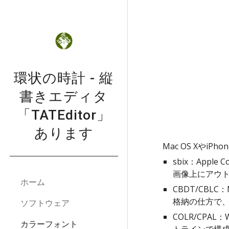
Sk
環状の時計 - 縦
書きエディタ
「TATEditor」
あります
Mac OS Xやi
sbix：App
画像上にアウ
ホーム
CBDT/CBL
格納の仕方で、
ソフトウェア
COLR/CPA
カラーフォント